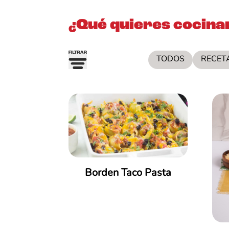
¿Qué quieres cocina
TODOS
RECET
Almuerzos Rapiditos
Antojos Navideños
Borden Taco Pasta
Aperitivos
Batida
Bbq