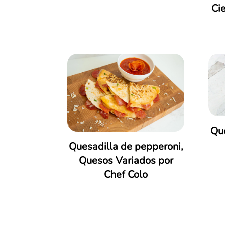
Cie
Bebidas
Brunch
Cafe
Cena fácil y rápida
Crema
Criollo
Desayuno
Qu
Destacado
Quesadilla de pepperoni,
Quesos Variados por
Ensaladas
Chef Colo
Italiano
Mexicano
Navidades