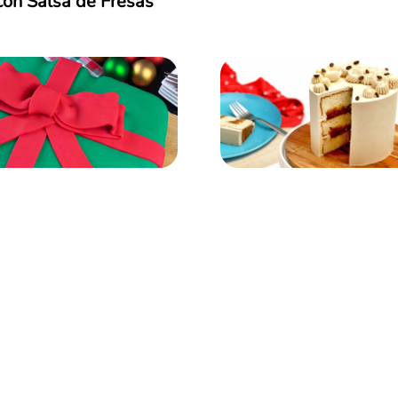
con Salsa de Fresas
Bizcocho de Ques
cocho de Especias con
Crema
Frutas Secas