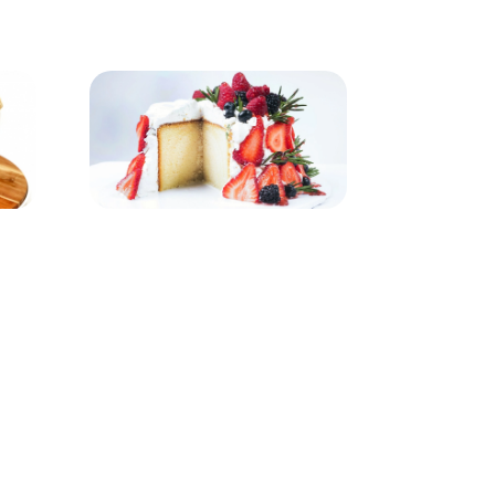
o
Bizcocho de Queso
Mojadito