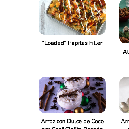
Acción de Gracias
Aniversarios
“Loaded” Papitas Filler
Al
Baby Shower
Baloncesto
Bautizo
Bridal Shower
Cuaresma
Cumpleaños
Football
Ar
Arroz con Dulce de Coco
Get Together