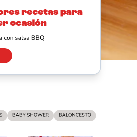
ores recetas para
er ocasión
 con salsa BBQ
S
BABY SHOWER
BALONCESTO