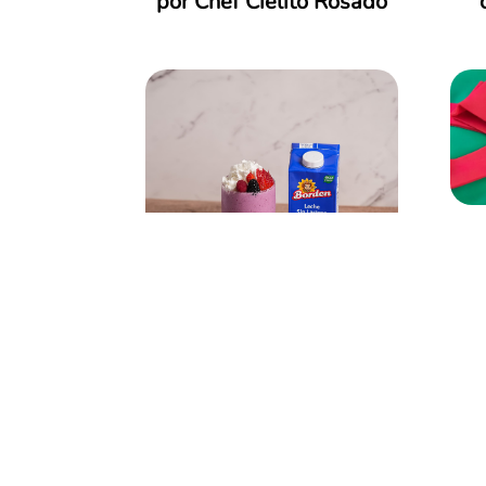
por Chef Cielito Rosado
Graduación
House Warming
Madres
Noche de Lluvia
Noche Romántica
Para calentar el alma
Biz
Torneo de Soccer
Valentine's
Batida Energizante
Lactose Free