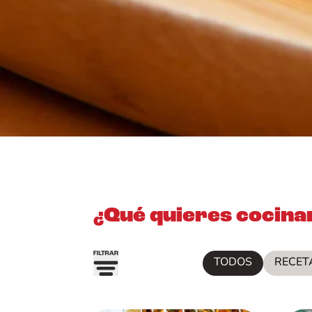
¿Qué quieres cocina
TODOS
RECET