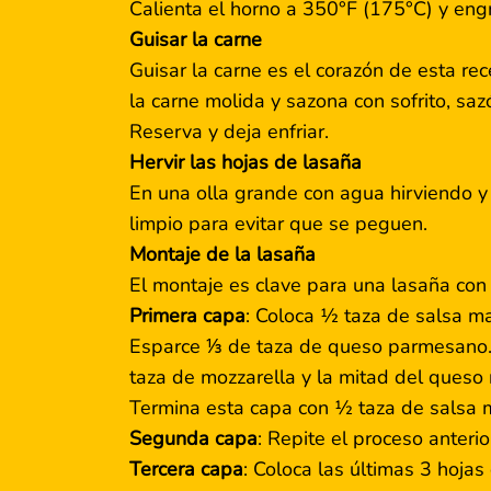
Calienta el horno a 350°F (175°C) y eng
Guisar la carne
Guisar la carne es el corazón de esta rec
la carne molida y sazona con sofrito, sa
Reserva y deja enfriar.
Hervir las hojas de lasaña
En una olla grande con agua hirviendo y 
limpio para evitar que se peguen.
Montaje de la lasaña
El montaje es clave para una lasaña con 
Primera capa
: Coloca ½ taza de salsa m
Esparce ⅓ de taza de queso parmesano. 
taza de mozzarella y la mitad del queso r
Termina esta capa con ½ taza de salsa m
Segunda capa
: Repite el proceso anterio
Tercera capa
: Coloca las últimas 3 hojas