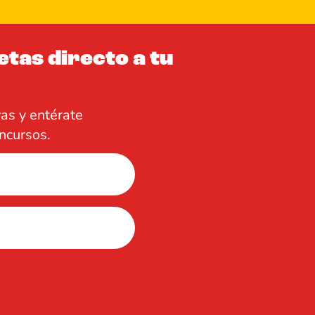
etas directo a tu
vas y entérate
ncursos.