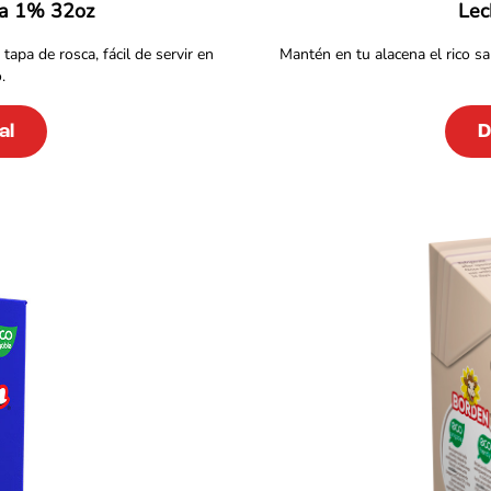
sa 1% 32oz
Lec
apa de rosca, fácil de servir en
Mantén en tu alacena el rico sa
.
al
D