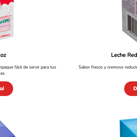
2oz
Leche Red
aque fácil de servir para tus
Sabor fresco y cremoso reduc
as.
al
D